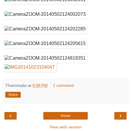
Thammada
at
9:08 PM
1 comment:
Share
‹
›
Home
View web version