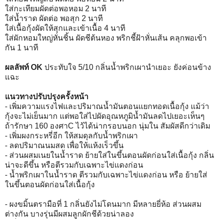
ใส่กะเทียมผัดต่อพอหอม 2 นาที
ใส่น้ำราด ผัดต่อ พอสุก 2 นาที
ใส่เนื้อกุ้งผัดให้สุกและเข้าเนื้อ 4 นาที
ใส่ผักหอมใหญ่หั่นชิ้น ผัดชีต้นหอง พริกชี้ฝ้าหั่นเส้น คลุกพอเข้า
กัน 1 นาที
ผลลัพท์ OK
ประทับใจ 5/10 กลิ่นน้ำพริกเผานำเยอะ ยังค่อนข้าง
แฉะ
แนวทางปรับปรุงครั้งหน้า
- เพิ่มความแรงไฟและปริมาณน้ำมันตอนแยกทอดเนื้อกุ้ง แม้ว่า
กุ้งจะไม่เย็นมาก แต่พอใส่ไปผัดอุณหภูมิน้ำมันลดไปเยอะเห็นๆ
ถ้ารักษา 160 องศาC ไว้ได้น่ากรอบนอก นุ่มใน สัมผัสดีกว่าเดิม
- เพิ่มผงกระหรี่อีก ให้สมดุลกับน้ำพริกเผา
- ลดปริมาณนมสด เพื่อให้แห้งเร็วขึ้น
- ส่วนผสมเนยในน้ำราด ย้ายใส่ในขึ้นตอนผัดก่อนใส่เนื้อกุ้ง กลิ่น
น่าจะดีขึ้น หรือตีรวมกับเฉพาะไข่แดงก่อน
- น้ำพริกเผาในน้ำราด ตีรวมกับเฉพาะไข่แดงก่อน หรือ ย้ายใส่
ในขึ้นตอนผัดก่อนใส่เนื้อกุ้ง
- ผงขมิ้นตรามือที่ 1 กลิ่นยังไม่โดนมาก มีหลายยี่ห้อ ส่วนผสม
ต่างกัน บางรุ่นมีผสมลูกผักชีด้วยน่าลอง