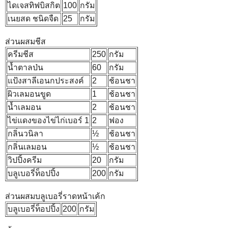
ไดเจสทิฟบิสกิต
100
กรัม
เนยสด ชนิดจืด
25
กรัม
ส่วนผสมชีส
ครีมชีส
250
กรัม
น้ำตาลป่น
60
กรัม
แป้งสาลีเอนกประสงค์
2
ช้อนชา
ผิวเลมอนขูด
1
ช้อนชา
น้ำเลมอน
2
ช้อนชา
ไข่แดงของไข่ไก่เบอร์ 1
2
ฟอง
กลิ่นวนิลา
½
ช้อนชา
กลิ่นเลมอน
½
ช้อนชา
วิปปิ้งครีม
20
กรัม
บลูเบอรี่ท็อปปิ้ง
200
กรัม
ส่วนผสมบลูเบอรี่ราดหน้าเค้ก
บลูเบอรี่ท็อปปิ้ง
200
กรัม