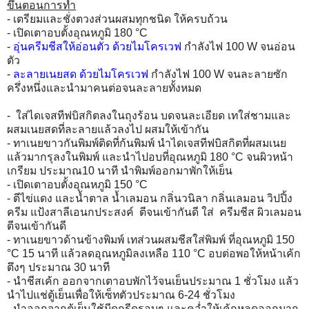
ขึ้นตอนการทำ
- เตรียมและชั่งตวงส่วนผสมทุกชนิด ให้ครบถ้วน
- เปิดเตาอบตั้งอุณหภูมิ 180
°C
-
อุ่นครีมชีสให้อ่อนตัว ด้วยไมโครเวฟ
กำลังไฟ 100 W จนอ่อน
ตัว
-
ละลายเนยสด ด้วยไมโครเวฟ
กำลังไฟ 100 W จนละลายซัก
ครึ่งหนึ่งและนำมาคนต่อจนละลายทั้งหมด
- ใส่ไดเจสทีฟบิสกิตลงในถุงร้อน บดจนละเอียด เทใส่ชามและ
ผสมเนยสดที่ละลายแล้วลงไป ผสมให้เข้ากัน
- ทาเนยขาวกันพิมพ์ติดที่ก้นพิมพ์ นำไดเจสทีฟบิสกิตที่ผสมเนย
แล้วมากรุลงในพิมพ์ และนำไปอบที่อุณหภูมิ 180
°C
จนผิวหน้า
เกรียม ประมาณ10 นาที นำพิมพ์ออกมาพักให้เย็น
- เปิดเตาอบตั้งอุณหภูมิ 150
°C
- ตีไข่แดง และน้ำตาล น้ำเลมอน กลิ่นวนิลา กลิ่นเลมอน วิปปิ้ง
ครีม แป้งสาลีเอนกประสงค์ ตีจนเข้ากันดี ใส่ ครีมชีส ผิวเลมอน
ตีจนเข้ากันดี
- ทาเนยขาวด้านข้างพิมพ์ เทส่วนผสมชีสใส่พิมพ์ ที่อุณหภูมิ 150
°C
15 นาที แล้วลดอุณหภูมิลงเหลือ 110
°C
อบต่อพอให้หน้าเค้ก
ตึงๆ ประมาณ 30 นาที
- นำชีสเค้ก ออกจากเตาอบพักไว้จนเย็นประมาณ 1 ชั่วโมง แล้ว
นำไปแช่ตู้เย็นเพื่อให้เซ็ทตัวประมาณ 6-24 ชั่วโมง
- นำออกจากตู้เย็นใช้มีดกรีดรอบๆ และคว่ำให้เค้กหลุดออกมาก