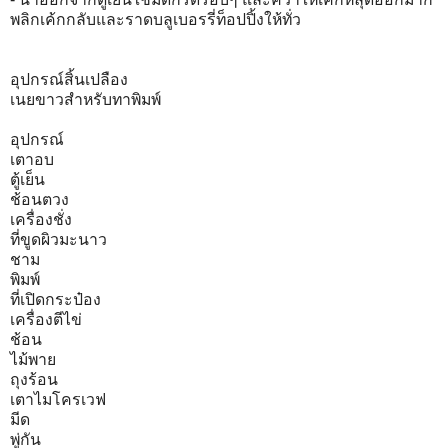
พลิกเค้กกลับและราดบลูเบอรรี่ท็อปปิ้งให้ทั่ว
อุปกรณ์สิ้นเปลือง
เนยขาวสำหรับทาพิมพ์
อุปกรณ์
เตาอบ
ตู้เย็น
ช้อนตวง
เครื่องชั่ง
ที่ขูดผิวมะนาว
ชาม
พิมพ์
ที่เปิดกระป๋อง
เครื่องตีไข่
ช้อน
ไม้พาย
ถุงร้อน
เตาไมโครเวฟ
มีด
พู่กัน