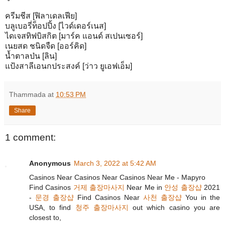
ครีมชีส [ฟิลาเดลเฟีย]
บลูเบอรี่ท็อปปิ้ง [ไวด์เดอร์เนส]
ไดเจสทิฟบิสกิต [มาร์ค แอนด์ สเปนเซอร์]
เนยสด ชนิดจืด [ออร์คิด]
น้ำตาลป่น [ลิน]
แป้งสาลีเอนกประสงค์ [ว่าว ยูเอฟเอ็ม]
Thammada
at
10:53 PM
Share
1 comment:
Anonymous
March 3, 2022 at 5:42 AM
Casinos Near Casinos Near Casinos Near Me - Mapyro
Find Casinos
거제 출장마사지
Near Me in
안성 출장샵
2021
-
문경 출장샵
Find Casinos Near
사천 출장샵
You in the
USA, to find
청주 출장마사지
out which casino you are
closest to,